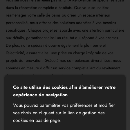
dans la rénovation complète d'habitats. Que vous souhaitiez
réaménager votre salle de bains ou créer un espace intérieur
personnalisé, nous offrons des solutions adaptées à vos besoins
spécifiques. Chaque projet est abordé avec une attention particulière
aux détails, garantissant ainsi un résultat qui répond à vos attentes.
De plus, notre spécialité couvre également la plomberie et
l'électricité, assurant ainsi une prise en charge intégrale de vos
projets de rénovation. Grâce à nos compétences diversifiées, nous
sommes en mesure d'offrir un service complet allant du revêtement
de sols à la remise à neuf de surfaces carrelées.
Ce site utilise des cookies afin d’améliorer votre
En collaborant avec DPA Rénovation, vous bénéficiez d'une
expérience de navigation
approche personnalisée où chaque étape du processus est gérée
avec soin et professionnalisme. Que ce soit pour un simple travail de
Vous pouvez paramétrer vos préférences et modifier
peinture ou pour une transformation totale d'espace, nous sommes là
vos choix en cliquant sur le lien de gestion des
pour concrétiser vos idées tout en respectant vos exigences
cookies en bas de page.
budgétaires et temporelles.